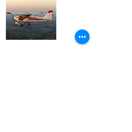
Coordonnées
+33612323702
contact@survolduperche.com
Les Maisons Neuves, 61130 Saint-Germain-
de-la-Coudre, France