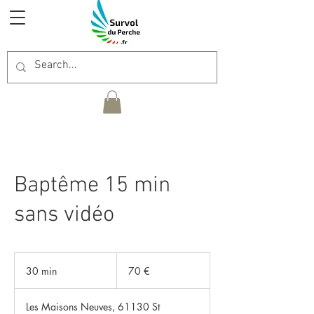
Baptême 15 min
sans vidéo
70
euros
30 min
3
70 €
0
m
Les Maisons Neuves, 61130 St
i