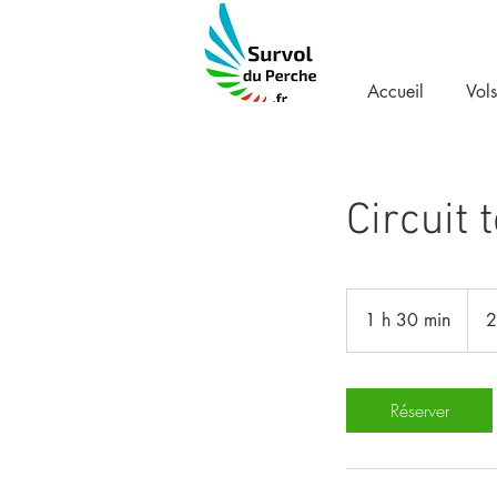
Accueil
Vols
Circuit 
225
euros
1 h 30 min
1
2
3
0
m
Réserver
i
n